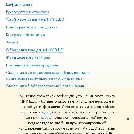
Цифры и факты
Ли
Руководство и структура
Дов
Устойчивое развитие в НИУ ВШЭ
Ол
Преподаватели и сотрудники
При
Корпуса и общежития
Вы
Закупки
При
Обращения граждан в НИУ ВШЭ
Ас
Фонд целевого капитала
До
Противодействие коррупции
Цен
Сведения о доходах, расходах, об имуществе и
Би
обязательствах имущественного характера
Об
Сведения об образовательной организации
Обр
Людям с ограниченными возможностями здоровья
Мы используем файлы cookies для улучшения работы сайта
Единая платежная страница
НИУ ВШЭ и большего удобства его использования. Более
подробную информацию об использовании файлов cookies
Работа в Вышке
можно найти
здесь
, наши правила обработки персональных
данных –
здесь
. Продолжая пользоваться сайтом, вы
✖
Редактору
подтверждаете, что были проинформированы об
© НИУ ВШЭ 1993–2026
Адреса и контакты
Условия использования
использовании файлов cookies сайтом НИУ ВШЭ и согласны
с нашими правилами обработки персональных данных. Вы
материалов
Политика конфиденциальности
Карта сайта