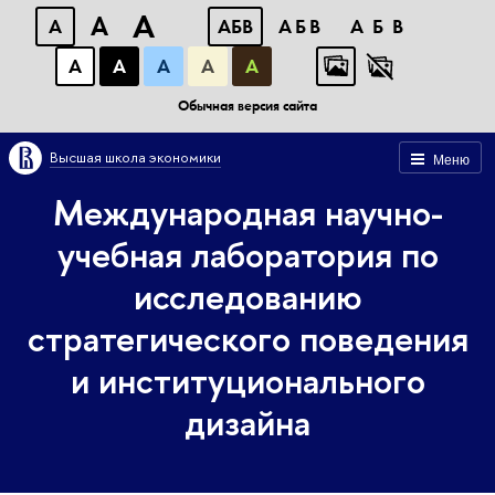
A
A
A
АБВ
АБВ
АБВ
А
А
А
А
А
Обычная версия сайта
Высшая школа экономики
Меню
Международная научно-
учебная лаборатория по
исследованию
стратегического поведения
и институционального
дизайна