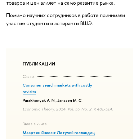
товаров и цен влияет на само развитие рынка.
Помимо научных сотрудников в работе принимали
участие студенты и аспиранты ВШЭ.
ПУБЛИКАЦИИ
Статья
Consumer search markets with costly
revisits
Parakhonyak A. N., Janssen M. C.
Economic Theory. 2014. Vol. 55. No. 2. P. 481-514.
Глава в книге
Маартен Янссен: Летучий голландец